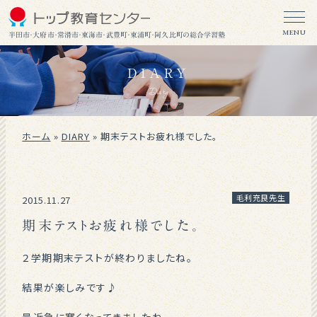
MENU
半田市・大府市・常滑市・東海市・武豊町・東浦町・阿久比町の総合学習塾
DIARY
Diary
ホーム
»
DIARY
»
期末テストお疲れ様でした。
毛利充良先生
2015.11.27
期末テストお疲れ様でした。
２学期期末テストが終わりましたね。
結果が楽しみです♪