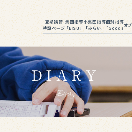
夏期講習
集団指導
小集団指導
個別指導
オプ
特設ページ
「EISU」
「みらい」
「Good」
EISUゼミナール
みらい学院
完全個別指導
プログ
Good
小学生
英
DIARY
中学生
各
Diary
私立中学受験
小中学生
(半田駅前校)