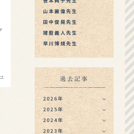
笹本純子先生
山本麗偉先生
た
田中俊晃先生
か
猪股義人先生
に
早川博規先生
を
→
過去記事
2026年
2025年
2024年
2023年