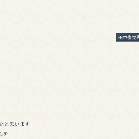
公立中高一貫
(半田駅前校)
高校生
田中俊晃
(半田駅前校)
たと思います。
んを