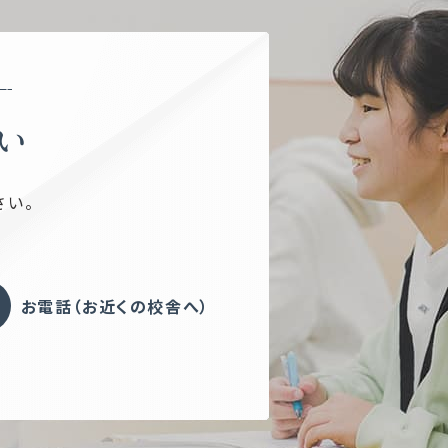
い
さい。
お電話（お近くの校舎へ）