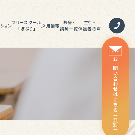
フリースクール
校舎・
生徒・
ション
採用情報
「ぽぷり」
講師一覧
保護者の声
ラミング
校舎一覧
合格事例
お問い合わせはこちら（無料）
語教育
講師一覧
成績UP体験記
種検定
講師DIARY
保護者の声
よくあるご質問