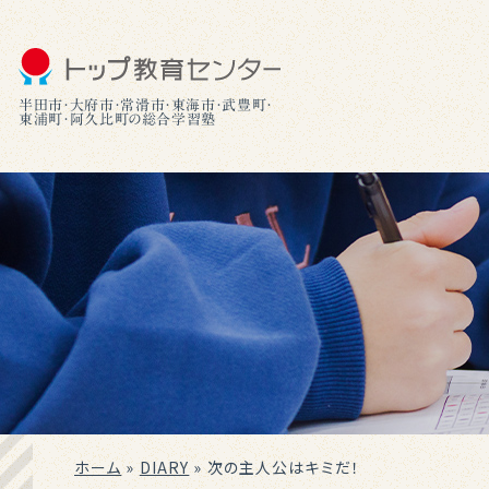
半田市・大府市・常滑市・東海市・武豊町・
東浦町・阿久比町の総合学習塾
ホーム
»
DIARY
»
次の主人公はキミだ！