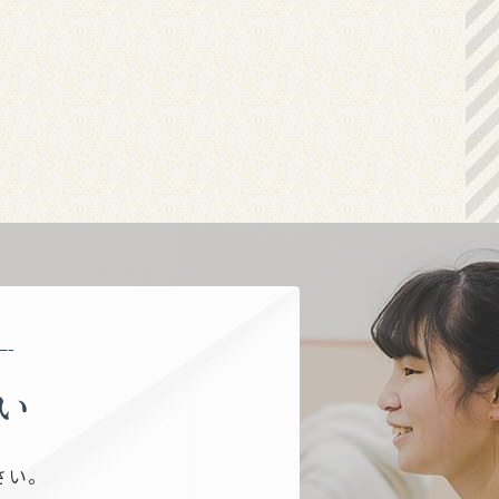
い
さい。