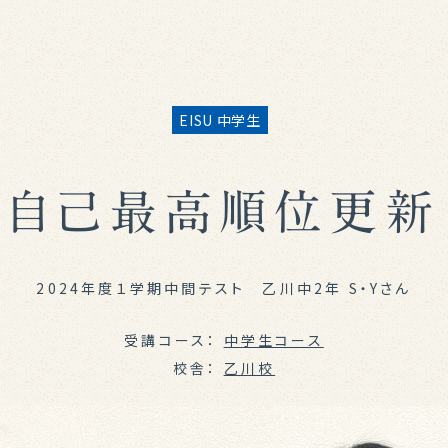
公立中高一貫
(半田駅前校)
高校生
EISU 中学生
(半田駅前校)
自己最高順位更新
2024年度１学期中間テスト 乙川中2年 S・Yさん
受講コース：
中学生コース
校舎：
乙川校