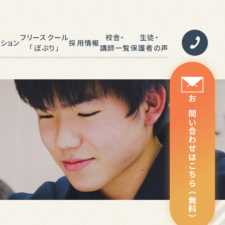
フリースクール
校舎・
生徒・
ション
採用情報
「ぽぷり」
講師一覧
保護者の声
ラミング
校舎一覧
合格事例
お問い合わせはこちら（無料）
語教育
講師一覧
成績UP体験記
種検定
講師DIARY
保護者の声
よくあるご質問