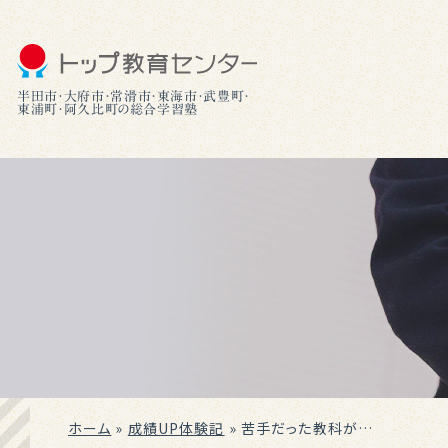
半田市・大府市・常滑市・東海市・武豊町・
東浦町・阿久比町の総合学習塾
ホーム
»
成績UP体験記
»
苦手だった教科が…