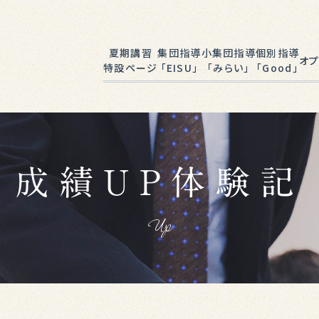
夏期講習
集団指導
小集団指導
個別指導
オプ
特設ページ
「EISU」
「みらい」
「Good」
EISUゼミナール
みらい学院
完全個別指導
プログ
Good
小学生
英
成績UP体験記
中学生
各
Up
私立中学受験
小中学生
(半田駅前校)