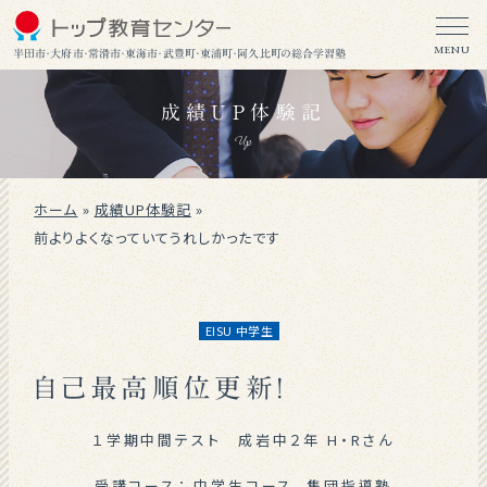
MENU
半田市・大府市・常滑市・東海市・武豊町・東浦町・阿久比町の総合学習塾
成績UP体験記
Up
ホーム
»
成績UP体験記
»
前よりよくなっていてうれしかったです
EISU 中学生
自己最高順位更新！
１学期中間テスト 成岩中２年 H・Rさん
受講コース：
中学生コース
集団指導塾