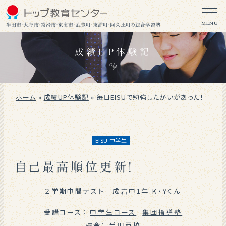
MENU
半田市・大府市・常滑市・東海市・武豊町・東浦町・阿久比町の総合学習塾
成績UP体験記
Up
ホーム
»
成績UP体験記
»
毎日EISUで勉強したかいがあった！
EISU 中学生
自己最高順位更新！
２学期中間テスト 成岩中1年 K・Yくん
受講コース：
中学生コース
集団指導塾
校舎：
半田西校