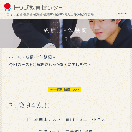
MENU
半田市・大府市・常滑市・東海市・武豊町・東浦町・阿久比町の総合学習塾
成績UP体験記
Up
ホーム
»
成績UP体験記
»
今回のテストは解き終わったあとに少し自信がありました。
完全個別指導Good
社会９４点！！
１学期期末テスト 青山中３年 I・Rさん
受講コース：
完全個別指導